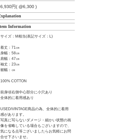
6,930円( @6,300 )
Explanation
Item Information
サイズ：M相当(表記サイズ：L)
着丈：71㎝
身幅：58㎝
肩幅：47㎝
袖丈：23㎝
裾幅：㎝
100% COTTON
前身頃右側中心部分に小穴あり
全体的に着用感あり
USED/VINTAGE商品の為、全体的に着用
感があります。
写真に写らないダメージ・細かい状態の画
像を省略している場合もございますので、
気になる点等ございましたらお気軽にお問
合せ下さいませ。