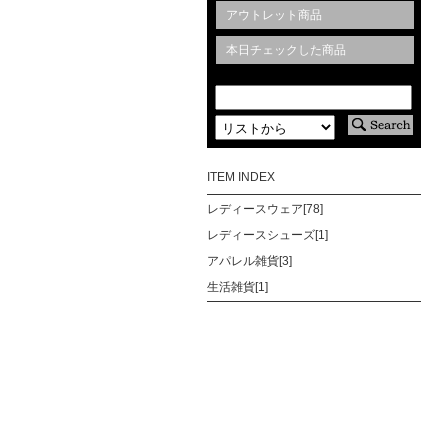
アウトレット商品
本日チェックした商品
ITEM INDEX
レディースウェア[78]
レディースシューズ[1]
アパレル雑貨[3]
生活雑貨[1]