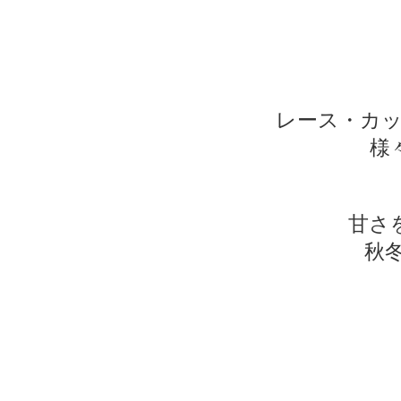
レース・カ
様
甘さ
秋