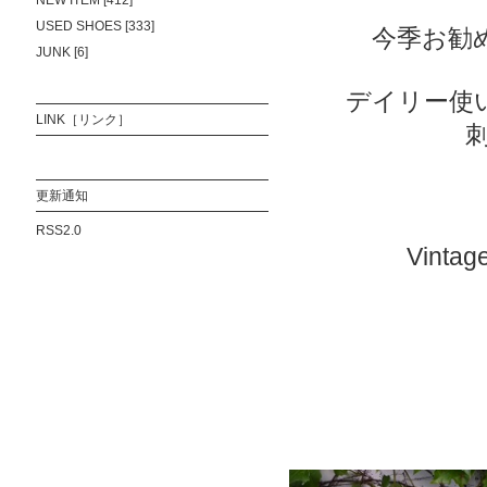
NEW ITEM [412]
USED SHOES [333]
今季お勧
JUNK [6]
デイリー使
LINK［リンク］
刺
更新通知
RSS2.0
Vin