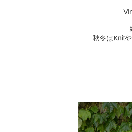
V
秋冬はKni