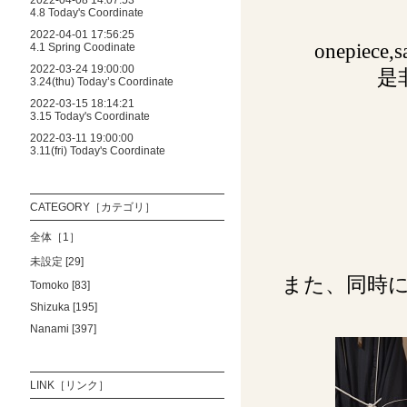
2022-04-08 14:07:53
4.8 Today's Coordinate
2022-04-01 17:56:25
onepiec
4.1 Spring Coodinate
2022-03-24 19:00:00
是
3.24(thu) Today’s Coordinate
2022-03-15 18:14:21
3.15 Today's Coordinate
2022-03-11 19:00:00
3.11(fri) Today's Coordinate
CATEGORY［カテゴリ］
全体［1］
未設定 [29]
また、同時
Tomoko [83]
Shizuka [195]
Nanami [397]
LINK［リンク］