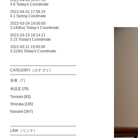
2022-04-08 14:07:53
4.8 Today's Coordinate
2022-04-01 17:56:25
4.1 Spring Coodinate
2022-03-24 19:00:00
3.24(thu) Today’s Coordinate
2022-03-15 18:14:21
3.15 Today's Coordinate
2022-03-11 19:00:00
3.11(fri) Today's Coordinate
CATEGORY［カテゴリ］
全体［7］
未設定 [29]
Tomoko [83]
Shizuka [195]
Nanami [397]
LINK［リンク］